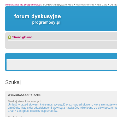
Aktualizacje na programosy.pl
:
SUPERAntiSpyware Free
•
MailWasher Pro
•
GS-Calc
•
GS-B
Strona główna
Szukaj
WYSZUKAJ ZAPYTANIE
Szukaj słów kluczowych:
Umieść
+
przed słowem, które musi wystąpić oraz
-
przed słowem, które nie może wys
umieścisz listę słów oddzielonych
|
wewnątrz nawiasów, tylko jedno ze słów będzie mu
Znak * zastępuje dowolny ciąg znaków.