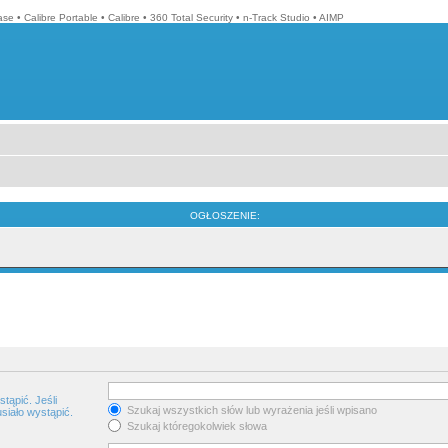
ase
•
Calibre Portable
•
Calibre
•
360 Total Security
•
n-Track Studio
•
AIMP
OGŁOSZENIE:
tąpić. Jeśli
Szukaj wszystkich słów lub wyrażenia jeśli wpisano
siało wystąpić.
Szukaj któregokolwiek słowa