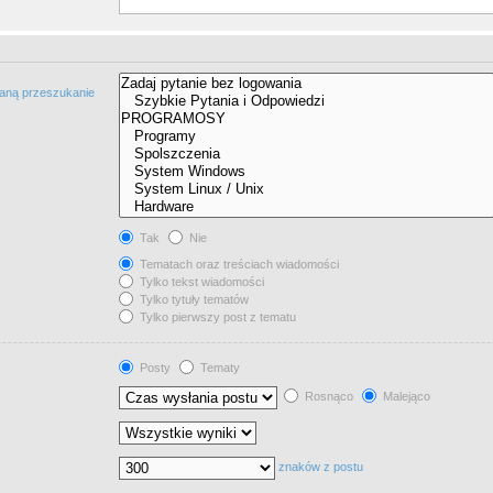
taną przeszukanie
Tak
Nie
Tematach oraz treściach wiadomości
Tylko tekst wiadomości
Tylko tytuły tematów
Tylko pierwszy post z tematu
Posty
Tematy
Rosnąco
Malejąco
znaków z postu