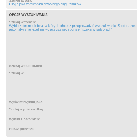
Szukaj autora:
Użyj * jako zamiennika dowolnego ciągu znaków.
OPCJE WYSZUKIWANIA
Szukaj w forach:
Wybierz forum lub fora, w których chcesz przeprowadzić wyszukiwanie. Subfora zos
automatycznie jeżeli nie wyłączysz opcji poniżej “szukaj w subforach“.
Szukaj w subforach:
Szukaj w:
Wyświetl wyniki jako:
Sortuj wyniki według:
Wyniki z ostatnich:
Pokaż pierwsze: