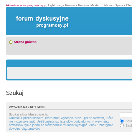
Aktualizacje na programosy.pl
:
Light Image Resizer
•
Rename Master
•
Helium
•
Opera
•
Chr
Strona główna
Szukaj
WYSZUKAJ ZAPYTANIE
Szukaj słów kluczowych:
Umieść
+
przed słowem, które musi wystąpić oraz
-
przed słowem, które
Szuk
nie może wystąpić. Jeśli umieścisz listę słów oddzielonych
|
wewnątrz
nawiasów, tylko jedno ze słów będzie musiało wystąpić. Znak * zastępuje
Szuk
dowolny ciąg znaków.