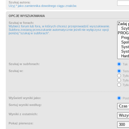
Szukaj autora:
Użyj * jako zamiennika dowolnego ciągu znaków.
OPCJE WYSZUKIWANIA
Szukaj w forach:
Wybierz forum lub fora, w których chcesz przeprowadzić wyszukiwanie.
Subfora zostaną przeszukanie automatycznie jeżeli nie wyłączysz opcji
poniżej “szukaj w subforach“.
Szukaj w subforach:
Tak
Szukaj w:
Tema
Tylk
Tylk
Tylk
Wyświetl wyniki jako:
Post
Sortuj wyniki według:
Wyniki z ostatnich:
Pokaż pierwsze: