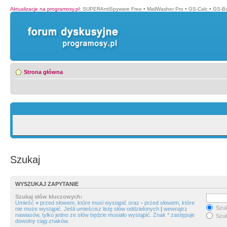
Aktualizacje na programosy.pl
:
SUPERAntiSpyware Free
•
MailWasher Pro
•
GS-Calc
•
GS-B
Strona główna
Szukaj
WYSZUKAJ ZAPYTANIE
Szukaj słów kluczowych:
Umieść
+
przed słowem, które musi wystąpić oraz
-
przed słowem, które
Szuk
nie może wystąpić. Jeśli umieścisz listę słów oddzielonych
|
wewnątrz
nawiasów, tylko jedno ze słów będzie musiało wystąpić. Znak * zastępuje
Szuk
dowolny ciąg znaków.