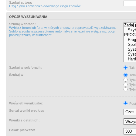
Szukaj autora:
Użyj * jako zamiennika dowolnego ciągu znaków.
OPCJE WYSZUKIWANIA
Szukaj w forach:
Wybierz forum lub fora, w których chcesz przeprowadzić wyszukiwanie.
Subfora zostaną przeszukanie automatycznie jeżeli nie wyłączysz opcji
poniżej “szukaj w subforach“.
Szukaj w subforach:
Tak
Szukaj w:
Tema
Tylk
Tylk
Tylk
Wyświetl wyniki jako:
Post
Sortuj wyniki według:
Wyniki z ostatnich:
Pokaż pierwsze: