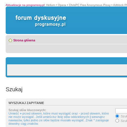
Aktualizacje na programosy.pl
:
Helium
•
Opera
•
ChrisPC Free Anonymous Proxy
•
Adblock P
Strona główna
Szukaj
WYSZUKAJ ZAPYTANIE
Szukaj słów kluczowych:
Umieść
+
przed słowem, które musi wystąpić oraz
-
przed słowem, które
Szuk
nie może wystąpić. Jeśli umieścisz listę słów oddzielonych
|
wewnątrz
nawiasów, tylko jedno ze słów będzie musiało wystąpić. Znak * zastępuje
Szuk
dowolny ciąg znaków.