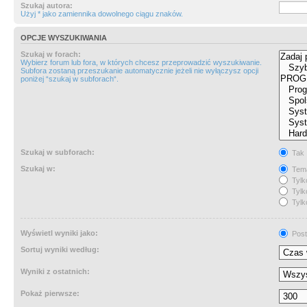
Szukaj autora:
Użyj * jako zamiennika dowolnego ciągu znaków.
OPCJE WYSZUKIWANIA
Szukaj w forach:
Wybierz forum lub fora, w których chcesz przeprowadzić wyszukiwanie.
Subfora zostaną przeszukanie automatycznie jeżeli nie wyłączysz opcji
poniżej “szukaj w subforach“.
Szukaj w subforach:
Tak
Szukaj w:
Tema
Tylk
Tylk
Tylk
Wyświetl wyniki jako:
Post
Sortuj wyniki według:
Wyniki z ostatnich:
Pokaż pierwsze: