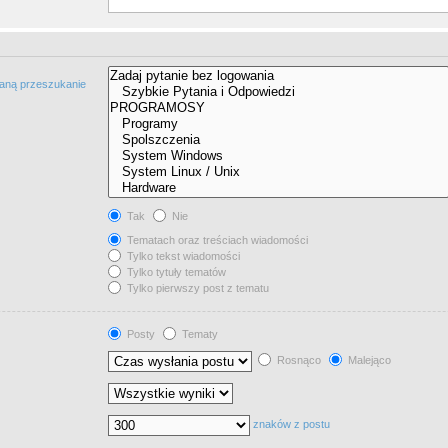
taną przeszukanie
Tak
Nie
Tematach oraz treściach wiadomości
Tylko tekst wiadomości
Tylko tytuły tematów
Tylko pierwszy post z tematu
Posty
Tematy
Rosnąco
Malejąco
znaków z postu