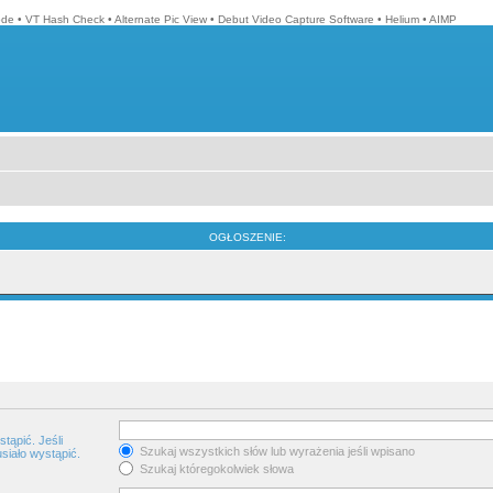
ode
•
VT Hash Check
•
Alternate Pic View
•
Debut Video Capture Software
•
Helium
•
AIMP
OGŁOSZENIE:
tąpić. Jeśli
Szukaj wszystkich słów lub wyrażenia jeśli wpisano
siało wystąpić.
Szukaj któregokolwiek słowa