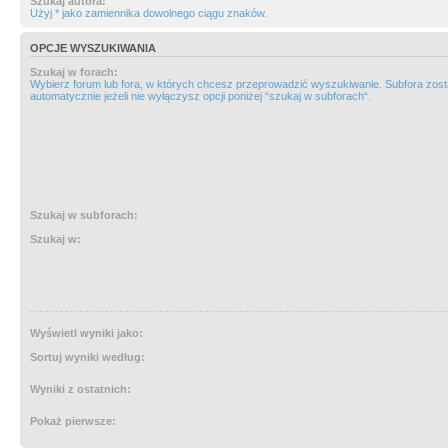
Szukaj autora:
Użyj * jako zamiennika dowolnego ciągu znaków.
OPCJE WYSZUKIWANIA
Szukaj w forach:
Wybierz forum lub fora, w których chcesz przeprowadzić wyszukiwanie. Subfora zos
automatycznie jeżeli nie wyłączysz opcji poniżej “szukaj w subforach“.
Szukaj w subforach:
Szukaj w:
Wyświetl wyniki jako:
Sortuj wyniki według:
Wyniki z ostatnich:
Pokaż pierwsze: