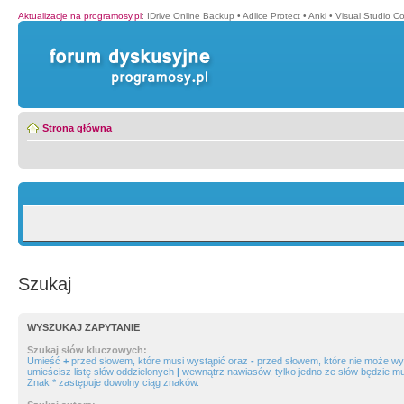
Aktualizacje na programosy.pl
:
IDrive Online Backup
•
Adlice Protect
•
Anki
•
Visual Studio C
Strona główna
Szukaj
WYSZUKAJ ZAPYTANIE
Szukaj słów kluczowych:
Umieść
+
przed słowem, które musi wystąpić oraz
-
przed słowem, które nie może wys
umieścisz listę słów oddzielonych
|
wewnątrz nawiasów, tylko jedno ze słów będzie mu
Znak * zastępuje dowolny ciąg znaków.