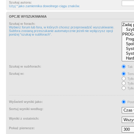
Szukaj autora:
Użyj * jako zamiennika dowolnego ciągu znaków.
OPCJE WYSZUKIWANIA
Szukaj w forach:
Wybierz forum lub fora, w których chcesz przeprowadzić wyszukiwanie.
Subfora zostaną przeszukanie automatycznie jeżeli nie wyłączysz opcji
poniżej “szukaj w subforach“.
Szukaj w subforach:
Tak
Szukaj w:
Tema
Tylk
Tylk
Tylk
Wyświetl wyniki jako:
Post
Sortuj wyniki według:
Wyniki z ostatnich:
Pokaż pierwsze: