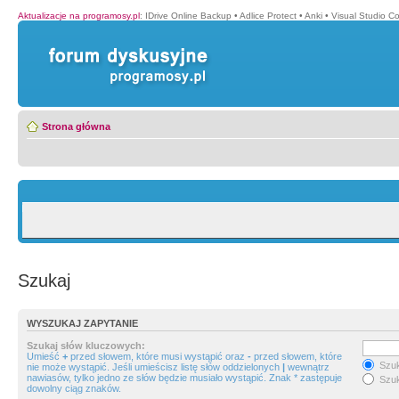
Aktualizacje na programosy.pl
:
IDrive Online Backup
•
Adlice Protect
•
Anki
•
Visual Studio C
Strona główna
Szukaj
WYSZUKAJ ZAPYTANIE
Szukaj słów kluczowych:
Umieść
+
przed słowem, które musi wystąpić oraz
-
przed słowem, które
Szuk
nie może wystąpić. Jeśli umieścisz listę słów oddzielonych
|
wewnątrz
nawiasów, tylko jedno ze słów będzie musiało wystąpić. Znak * zastępuje
Szuk
dowolny ciąg znaków.