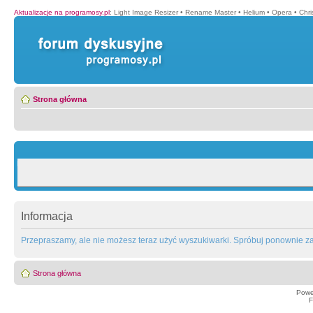
Aktualizacje na programosy.pl
:
Light Image Resizer
•
Rename Master
•
Helium
•
Opera
•
Chr
Strona główna
Informacja
Przepraszamy, ale nie możesz teraz użyć wyszukiwarki. Spróbuj ponownie za 
Strona główna
Powe
F