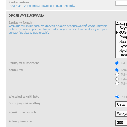
Szukaj autora:
Użyj * jako zamiennika dowolnego ciągu znaków.
OPCJE WYSZUKIWANIA
Szukaj w forach:
Wybierz forum lub fora, w których chcesz przeprowadzić wyszukiwanie.
Subfora zostaną przeszukanie automatycznie jeżeli nie wyłączysz opcji
poniżej “szukaj w subforach“.
Szukaj w subforach:
Tak
Szukaj w:
Tema
Tylk
Tylk
Tylk
Wyświetl wyniki jako:
Post
Sortuj wyniki według:
Wyniki z ostatnich:
Pokaż pierwsze: