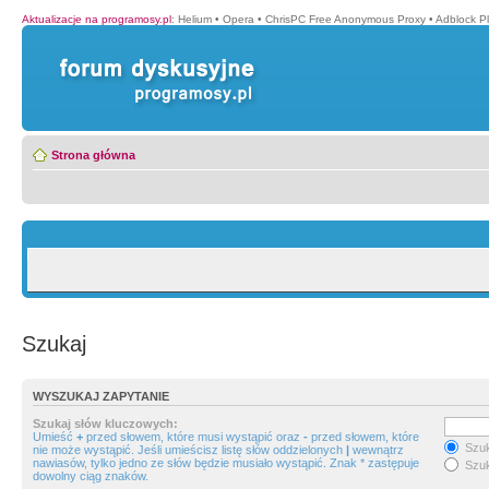
Aktualizacje na programosy.pl
:
Helium
•
Opera
•
ChrisPC Free Anonymous Proxy
•
Adblock P
Strona główna
Szukaj
WYSZUKAJ ZAPYTANIE
Szukaj słów kluczowych:
Umieść
+
przed słowem, które musi wystąpić oraz
-
przed słowem, które
Szuk
nie może wystąpić. Jeśli umieścisz listę słów oddzielonych
|
wewnątrz
nawiasów, tylko jedno ze słów będzie musiało wystąpić. Znak * zastępuje
Szuk
dowolny ciąg znaków.