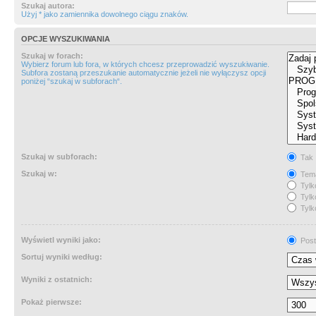
Szukaj autora:
Użyj * jako zamiennika dowolnego ciągu znaków.
OPCJE WYSZUKIWANIA
Szukaj w forach:
Wybierz forum lub fora, w których chcesz przeprowadzić wyszukiwanie.
Subfora zostaną przeszukanie automatycznie jeżeli nie wyłączysz opcji
poniżej “szukaj w subforach“.
Szukaj w subforach:
Tak
Szukaj w:
Tema
Tylk
Tylk
Tylk
Wyświetl wyniki jako:
Post
Sortuj wyniki według:
Wyniki z ostatnich:
Pokaż pierwsze: