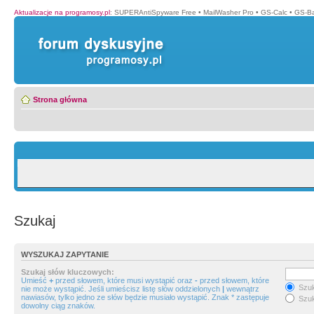
Aktualizacje na programosy.pl
:
SUPERAntiSpyware Free
•
MailWasher Pro
•
GS-Calc
•
GS-B
Strona główna
Szukaj
WYSZUKAJ ZAPYTANIE
Szukaj słów kluczowych:
Umieść
+
przed słowem, które musi wystąpić oraz
-
przed słowem, które
Szuk
nie może wystąpić. Jeśli umieścisz listę słów oddzielonych
|
wewnątrz
nawiasów, tylko jedno ze słów będzie musiało wystąpić. Znak * zastępuje
Szuk
dowolny ciąg znaków.