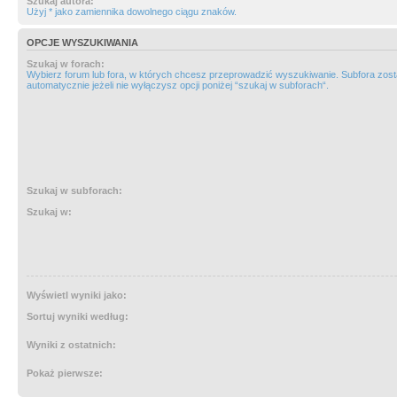
Szukaj autora:
Użyj * jako zamiennika dowolnego ciągu znaków.
OPCJE WYSZUKIWANIA
Szukaj w forach:
Wybierz forum lub fora, w których chcesz przeprowadzić wyszukiwanie. Subfora zos
automatycznie jeżeli nie wyłączysz opcji poniżej “szukaj w subforach“.
Szukaj w subforach:
Szukaj w:
Wyświetl wyniki jako:
Sortuj wyniki według:
Wyniki z ostatnich:
Pokaż pierwsze: