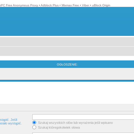
isPC Free Anonymous Proxy
•
Adblock Plus
•
Mixmax Free
•
Viber
•
uBlock Origin
OGŁOSZENIE:
tąpić. Jeśli
Szukaj wszystkich słów lub wyrażenia jeśli wpisano
siało wystąpić.
Szukaj któregokolwiek słowa