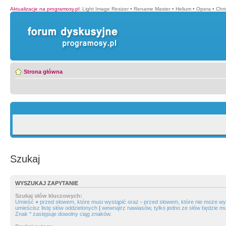
Aktualizacje na programosy.pl
:
Light Image Resizer
•
Rename Master
•
Helium
•
Opera
•
Chr
Strona główna
Szukaj
WYSZUKAJ ZAPYTANIE
Szukaj słów kluczowych:
Umieść
+
przed słowem, które musi wystąpić oraz
-
przed słowem, które nie może wys
umieścisz listę słów oddzielonych
|
wewnątrz nawiasów, tylko jedno ze słów będzie mu
Znak * zastępuje dowolny ciąg znaków.