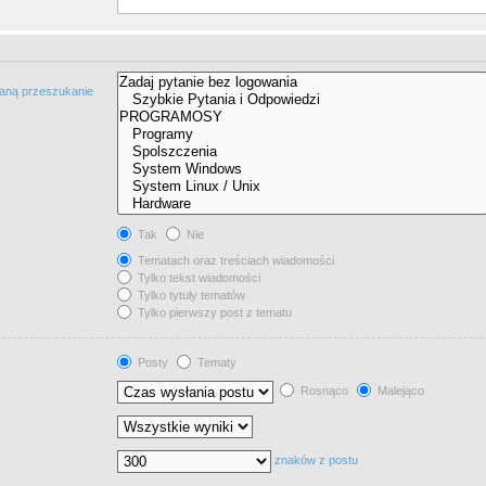
taną przeszukanie
Tak
Nie
Tematach oraz treściach wiadomości
Tylko tekst wiadomości
Tylko tytuły tematów
Tylko pierwszy post z tematu
Posty
Tematy
Rosnąco
Malejąco
znaków z postu