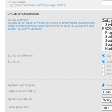
Szukaj autora:
Użyj * jako zamiennika dowolnego ciągu znaków.
OPCJE WYSZUKIWANIA
Szukaj w forach:
Wybierz forum lub fora, w których chcesz przeprowadzić wyszukiwanie.
Subfora zostaną przeszukanie automatycznie jeżeli nie wyłączysz opcji
poniżej “szukaj w subforach“.
Szukaj w subforach:
Tak
Szukaj w:
Tema
Tylk
Tylk
Tylk
Wyświetl wyniki jako:
Post
Sortuj wyniki według:
Wyniki z ostatnich:
Pokaż pierwsze: