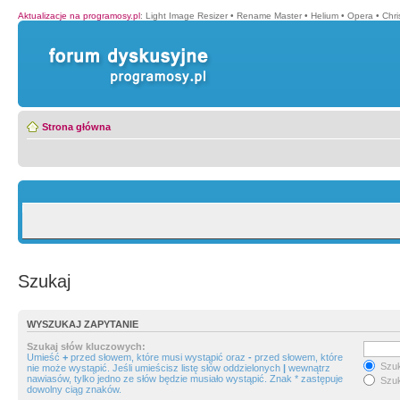
Aktualizacje na programosy.pl
:
Light Image Resizer
•
Rename Master
•
Helium
•
Opera
•
Chr
Strona główna
Szukaj
WYSZUKAJ ZAPYTANIE
Szukaj słów kluczowych:
Umieść
+
przed słowem, które musi wystąpić oraz
-
przed słowem, które
Szuk
nie może wystąpić. Jeśli umieścisz listę słów oddzielonych
|
wewnątrz
nawiasów, tylko jedno ze słów będzie musiało wystąpić. Znak * zastępuje
Szuk
dowolny ciąg znaków.