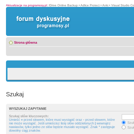
Aktualizacje na programosy.pl
:
IDrive Online Backup
•
Adlice Protect
•
Anki
•
Visual Studio C
Strona główna
Szukaj
WYSZUKAJ ZAPYTANIE
Szukaj słów kluczowych:
Umieść
+
przed słowem, które musi wystąpić oraz
-
przed słowem, które
Szuk
nie może wystąpić. Jeśli umieścisz listę słów oddzielonych
|
wewnątrz
nawiasów, tylko jedno ze słów będzie musiało wystąpić. Znak * zastępuje
Szuk
dowolny ciąg znaków.