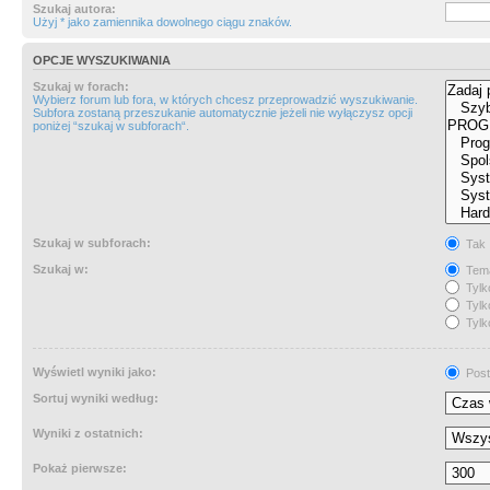
Szukaj autora:
Użyj * jako zamiennika dowolnego ciągu znaków.
OPCJE WYSZUKIWANIA
Szukaj w forach:
Wybierz forum lub fora, w których chcesz przeprowadzić wyszukiwanie.
Subfora zostaną przeszukanie automatycznie jeżeli nie wyłączysz opcji
poniżej “szukaj w subforach“.
Szukaj w subforach:
Tak
Szukaj w:
Tema
Tylk
Tylk
Tylk
Wyświetl wyniki jako:
Post
Sortuj wyniki według:
Wyniki z ostatnich:
Pokaż pierwsze: