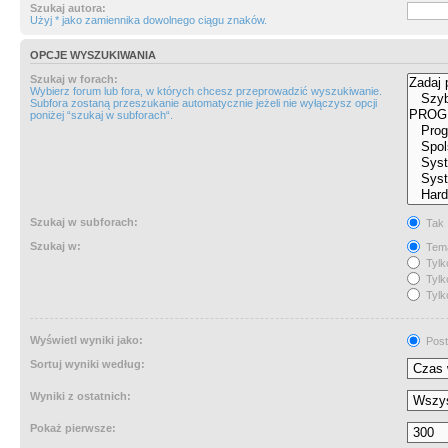
Szukaj autora:
Użyj * jako zamiennika dowolnego ciągu znaków.
OPCJE WYSZUKIWANIA
Szukaj w forach:
Wybierz forum lub fora, w których chcesz przeprowadzić wyszukiwanie.
Subfora zostaną przeszukanie automatycznie jeżeli nie wyłączysz opcji
poniżej “szukaj w subforach“.
Szukaj w subforach:
Tak
Szukaj w:
Tema
Tylk
Tylk
Tylk
Wyświetl wyniki jako:
Post
Sortuj wyniki według:
Wyniki z ostatnich:
Pokaż pierwsze: