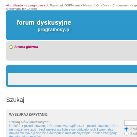
Aktualizacje na programosy.pl
:
Passmark OSFMount
•
Microsoft OneDrive
•
Chromium
•
Kasp
Grammarly for Chrome
Strona główna
Szukaj
WYSZUKAJ ZAPYTANIE
Szukaj słów kluczowych:
Umieść
+
przed słowem, które musi wystąpić oraz
-
przed słowem, które
Szuk
nie może wystąpić. Jeśli umieścisz listę słów oddzielonych
|
wewnątrz
nawiasów, tylko jedno ze słów będzie musiało wystąpić. Znak * zastępuje
Szuk
dowolny ciąg znaków.