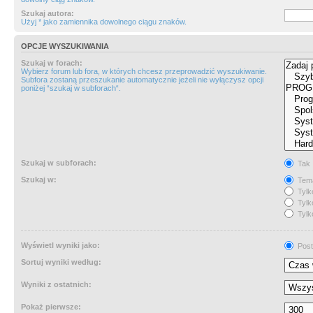
Szukaj autora:
Użyj * jako zamiennika dowolnego ciągu znaków.
OPCJE WYSZUKIWANIA
Szukaj w forach:
Wybierz forum lub fora, w których chcesz przeprowadzić wyszukiwanie.
Subfora zostaną przeszukanie automatycznie jeżeli nie wyłączysz opcji
poniżej “szukaj w subforach“.
Szukaj w subforach:
Tak
Szukaj w:
Tema
Tylk
Tylk
Tylk
Wyświetl wyniki jako:
Post
Sortuj wyniki według:
Wyniki z ostatnich:
Pokaż pierwsze: