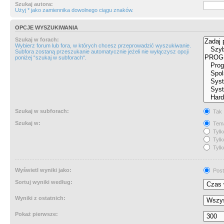
Szukaj autora:
Użyj * jako zamiennika dowolnego ciągu znaków.
OPCJE WYSZUKIWANIA
Szukaj w forach:
Wybierz forum lub fora, w których chcesz przeprowadzić wyszukiwanie.
Subfora zostaną przeszukanie automatycznie jeżeli nie wyłączysz opcji
poniżej “szukaj w subforach“.
Szukaj w subforach:
Tak
Szukaj w:
Tema
Tylk
Tylk
Tylk
Wyświetl wyniki jako:
Post
Sortuj wyniki według:
Wyniki z ostatnich:
Pokaż pierwsze: