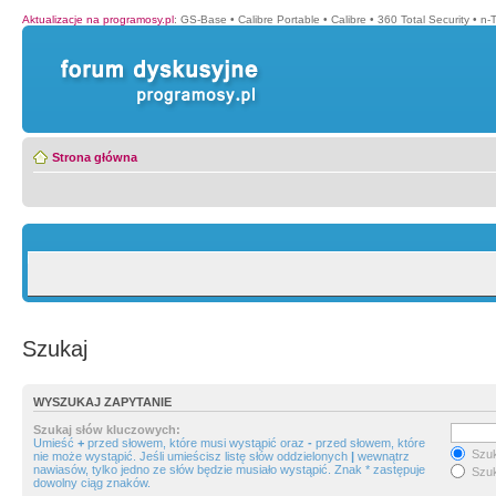
Aktualizacje na programosy.pl
:
GS-Base
•
Calibre Portable
•
Calibre
•
360 Total Security
•
n-
Strona główna
Szukaj
WYSZUKAJ ZAPYTANIE
Szukaj słów kluczowych:
Umieść
+
przed słowem, które musi wystąpić oraz
-
przed słowem, które
Szuk
nie może wystąpić. Jeśli umieścisz listę słów oddzielonych
|
wewnątrz
nawiasów, tylko jedno ze słów będzie musiało wystąpić. Znak * zastępuje
Szuk
dowolny ciąg znaków.