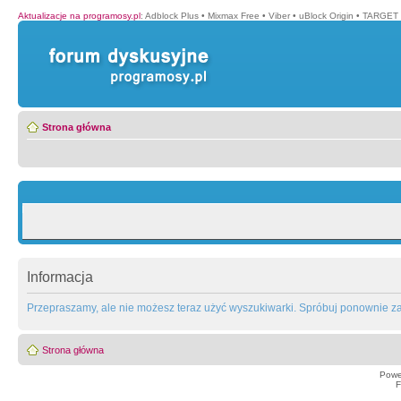
Aktualizacje na programosy.pl
:
Adblock Plus
•
Mixmax Free
•
Viber
•
uBlock Origin
•
TARGET 
Strona główna
Informacja
Przepraszamy, ale nie możesz teraz użyć wyszukiwarki. Spróbuj ponownie za 
Strona główna
Powe
F