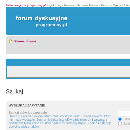
Aktualizacje na programosy.pl
:
Light Image Resizer
•
Rename Master
•
Helium
•
Opera
•
Chr
Strona główna
Szukaj
WYSZUKAJ ZAPYTANIE
Szukaj słów kluczowych:
Umieść
+
przed słowem, które musi wystąpić oraz
-
przed słowem, które
Szuk
nie może wystąpić. Jeśli umieścisz listę słów oddzielonych
|
wewnątrz
nawiasów, tylko jedno ze słów będzie musiało wystąpić. Znak * zastępuje
Szuk
dowolny ciąg znaków.