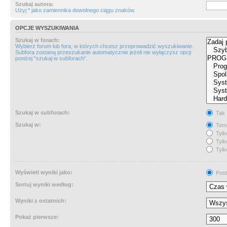
Szukaj autora:
Użyj * jako zamiennika dowolnego ciągu znaków.
OPCJE WYSZUKIWANIA
Szukaj w forach:
Wybierz forum lub fora, w których chcesz przeprowadzić wyszukiwanie.
Subfora zostaną przeszukanie automatycznie jeżeli nie wyłączysz opcji
poniżej “szukaj w subforach“.
Szukaj w subforach:
Tak
Szukaj w:
Tema
Tylk
Tylk
Tylk
Wyświetl wyniki jako:
Post
Sortuj wyniki według:
Wyniki z ostatnich:
Pokaż pierwsze: