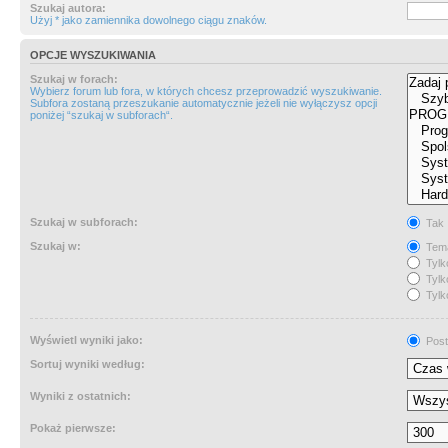
Szukaj autora:
Użyj * jako zamiennika dowolnego ciągu znaków.
OPCJE WYSZUKIWANIA
Szukaj w forach:
Wybierz forum lub fora, w których chcesz przeprowadzić wyszukiwanie.
Subfora zostaną przeszukanie automatycznie jeżeli nie wyłączysz opcji
poniżej “szukaj w subforach“.
Szukaj w subforach:
Tak
Szukaj w:
Tema
Tylk
Tylk
Tylk
Wyświetl wyniki jako:
Post
Sortuj wyniki według:
Wyniki z ostatnich:
Pokaż pierwsze: