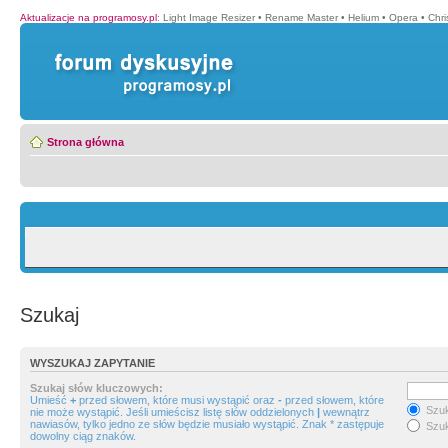
Aktualizacje na programosy.pl
:
Light Image Resizer
•
Rename Master
•
Helium
•
Opera
•
Chr
Strona główna
Szukaj
WYSZUKAJ ZAPYTANIE
Szukaj słów kluczowych:
Umieść
+
przed słowem, które musi wystąpić oraz
-
przed słowem, które
Szuk
nie może wystąpić. Jeśli umieścisz listę słów oddzielonych
|
wewnątrz
nawiasów, tylko jedno ze słów będzie musiało wystąpić. Znak * zastępuje
Szuk
dowolny ciąg znaków.