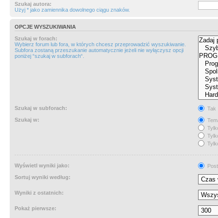
Szukaj autora:
Użyj * jako zamiennika dowolnego ciągu znaków.
OPCJE WYSZUKIWANIA
Szukaj w forach:
Wybierz forum lub fora, w których chcesz przeprowadzić wyszukiwanie.
Subfora zostaną przeszukanie automatycznie jeżeli nie wyłączysz opcji
poniżej “szukaj w subforach“.
Szukaj w subforach:
Tak
Szukaj w:
Tema
Tylk
Tylk
Tylk
Wyświetl wyniki jako:
Post
Sortuj wyniki według:
Wyniki z ostatnich:
Pokaż pierwsze: