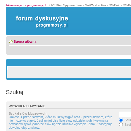
Aktualizacje na programosy.pl
:
SUPERAntiSpyware Free
•
MailWasher Pro
•
GS-Calc
•
GS-B
Strona główna
Szukaj
WYSZUKAJ ZAPYTANIE
Szukaj słów kluczowych:
Umieść
+
przed słowem, które musi wystąpić oraz
-
przed słowem, które
Szuk
nie może wystąpić. Jeśli umieścisz listę słów oddzielonych
|
wewnątrz
nawiasów, tylko jedno ze słów będzie musiało wystąpić. Znak * zastępuje
Szuk
dowolny ciąg znaków.