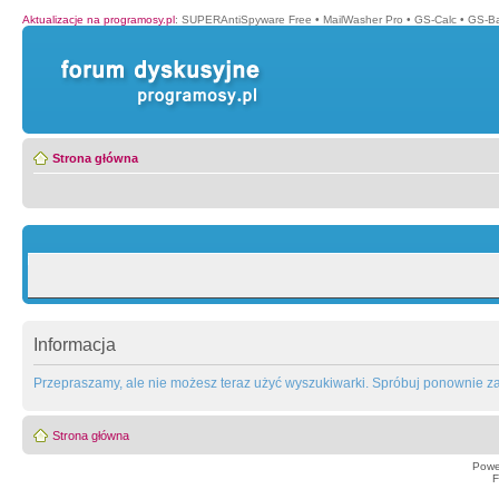
Aktualizacje na programosy.pl
:
SUPERAntiSpyware Free
•
MailWasher Pro
•
GS-Calc
•
GS-B
Strona główna
Informacja
Przepraszamy, ale nie możesz teraz użyć wyszukiwarki. Spróbuj ponownie za 
Strona główna
Powe
F