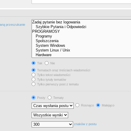
taną przeszukanie
Tak
Nie
Tematach oraz treściach wiadomości
Tylko tekst wiadomości
Tylko tytuły tematów
Tylko pierwszy post z tematu
Posty
Tematy
Rosnąco
Malejąco
znaków z postu