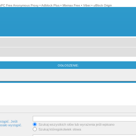
isPC Free Anonymous Proxy
•
Adblock Plus
•
Mixmax Free
•
Viber
•
uBlock Origin
OGŁOSZENIE:
tąpić. Jeśli
Szukaj wszystkich słów lub wyrażenia jeśli wpisano
siało wystąpić.
Szukaj któregokolwiek słowa