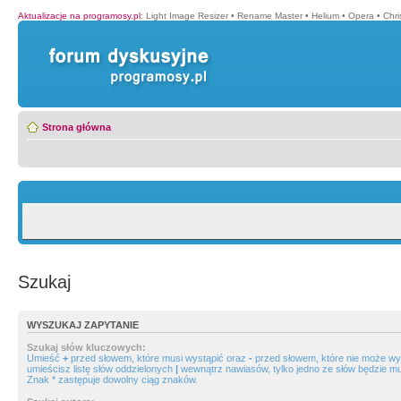
Aktualizacje na programosy.pl
:
Light Image Resizer
•
Rename Master
•
Helium
•
Opera
•
Chr
Strona główna
Szukaj
WYSZUKAJ ZAPYTANIE
Szukaj słów kluczowych:
Umieść
+
przed słowem, które musi wystąpić oraz
-
przed słowem, które nie może wys
umieścisz listę słów oddzielonych
|
wewnątrz nawiasów, tylko jedno ze słów będzie mu
Znak * zastępuje dowolny ciąg znaków.