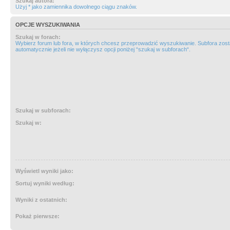
Szukaj autora:
Użyj * jako zamiennika dowolnego ciągu znaków.
OPCJE WYSZUKIWANIA
Szukaj w forach:
Wybierz forum lub fora, w których chcesz przeprowadzić wyszukiwanie. Subfora zos
automatycznie jeżeli nie wyłączysz opcji poniżej “szukaj w subforach“.
Szukaj w subforach:
Szukaj w:
Wyświetl wyniki jako:
Sortuj wyniki według:
Wyniki z ostatnich:
Pokaż pierwsze: