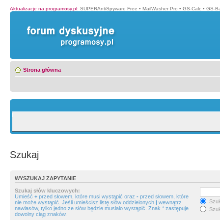
Aktualizacje na programosy.pl
:
SUPERAntiSpyware Free
•
MailWasher Pro
•
GS-Calc
•
GS-B
Strona główna
Szukaj
WYSZUKAJ ZAPYTANIE
Szukaj słów kluczowych:
Umieść
+
przed słowem, które musi wystąpić oraz
-
przed słowem, które
Szuk
nie może wystąpić. Jeśli umieścisz listę słów oddzielonych
|
wewnątrz
nawiasów, tylko jedno ze słów będzie musiało wystąpić. Znak * zastępuje
Szuk
dowolny ciąg znaków.