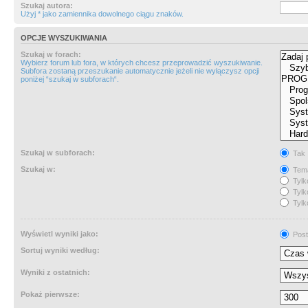
Szukaj autora:
Użyj * jako zamiennika dowolnego ciągu znaków.
OPCJE WYSZUKIWANIA
Szukaj w forach:
Wybierz forum lub fora, w których chcesz przeprowadzić wyszukiwanie.
Subfora zostaną przeszukanie automatycznie jeżeli nie wyłączysz opcji
poniżej “szukaj w subforach“.
Szukaj w subforach:
Tak
Szukaj w:
Tema
Tylk
Tylk
Tylk
Wyświetl wyniki jako:
Post
Sortuj wyniki według:
Wyniki z ostatnich:
Pokaż pierwsze: