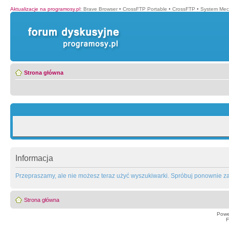
Aktualizacje na programosy.pl
:
Brave Browser
•
CrossFTP Portable
•
CrossFTP
•
System Mec
Strona główna
Informacja
Przepraszamy, ale nie możesz teraz użyć wyszukiwarki. Spróbuj ponownie za 
Strona główna
Powe
F