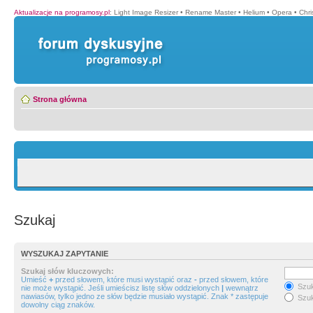
Aktualizacje na programosy.pl
:
Light Image Resizer
•
Rename Master
•
Helium
•
Opera
•
Chr
Strona główna
Szukaj
WYSZUKAJ ZAPYTANIE
Szukaj słów kluczowych:
Umieść
+
przed słowem, które musi wystąpić oraz
-
przed słowem, które
Szuk
nie może wystąpić. Jeśli umieścisz listę słów oddzielonych
|
wewnątrz
nawiasów, tylko jedno ze słów będzie musiało wystąpić. Znak * zastępuje
Szuk
dowolny ciąg znaków.