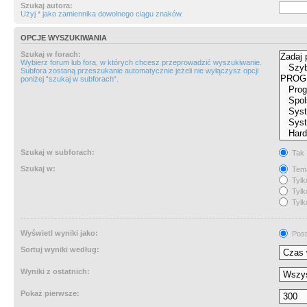
Szukaj autora:
Użyj * jako zamiennika dowolnego ciągu znaków.
OPCJE WYSZUKIWANIA
Szukaj w forach:
Wybierz forum lub fora, w których chcesz przeprowadzić wyszukiwanie.
Subfora zostaną przeszukanie automatycznie jeżeli nie wyłączysz opcji
poniżej “szukaj w subforach“.
Szukaj w subforach:
Tak
Szukaj w:
Tema
Tylk
Tylk
Tylk
Wyświetl wyniki jako:
Post
Sortuj wyniki według:
Wyniki z ostatnich:
Pokaż pierwsze: