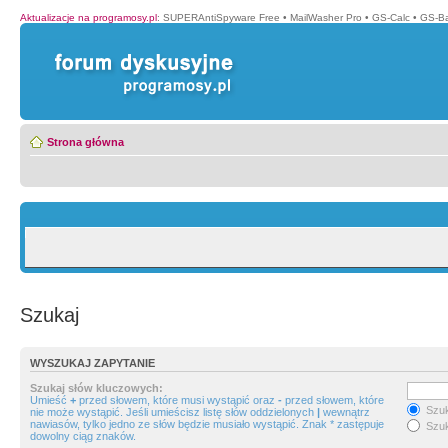
Aktualizacje na programosy.pl
:
SUPERAntiSpyware Free
•
MailWasher Pro
•
GS-Calc
•
GS-B
Strona główna
Szukaj
WYSZUKAJ ZAPYTANIE
Szukaj słów kluczowych:
Umieść
+
przed słowem, które musi wystąpić oraz
-
przed słowem, które
Szuk
nie może wystąpić. Jeśli umieścisz listę słów oddzielonych
|
wewnątrz
nawiasów, tylko jedno ze słów będzie musiało wystąpić. Znak * zastępuje
Szuk
dowolny ciąg znaków.