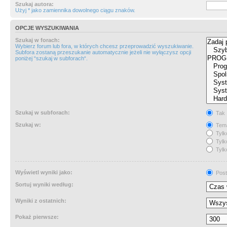
Szukaj autora:
Użyj * jako zamiennika dowolnego ciągu znaków.
OPCJE WYSZUKIWANIA
Szukaj w forach:
Wybierz forum lub fora, w których chcesz przeprowadzić wyszukiwanie.
Subfora zostaną przeszukanie automatycznie jeżeli nie wyłączysz opcji
poniżej “szukaj w subforach“.
Szukaj w subforach:
Tak
Szukaj w:
Tema
Tylk
Tylk
Tylk
Wyświetl wyniki jako:
Post
Sortuj wyniki według:
Wyniki z ostatnich:
Pokaż pierwsze: