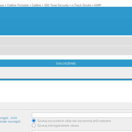
ase
•
Calibre Portable
•
Calibre
•
360 Total Security
•
n-Track Studio
•
AIMP
OGŁOSZENIE:
tąpić. Jeśli
Szukaj wszystkich słów lub wyrażenia jeśli wpisano
siało wystąpić.
Szukaj któregokolwiek słowa