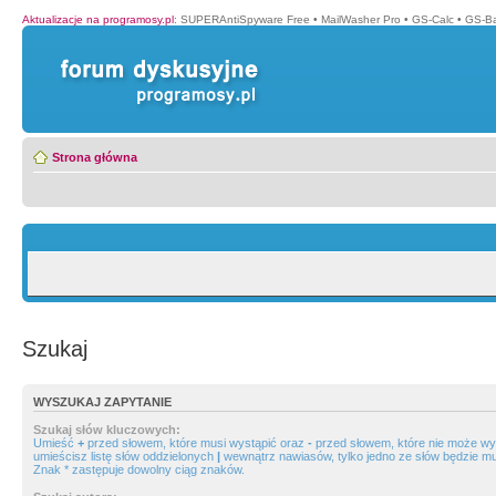
Aktualizacje na programosy.pl
:
SUPERAntiSpyware Free
•
MailWasher Pro
•
GS-Calc
•
GS-B
Strona główna
Szukaj
WYSZUKAJ ZAPYTANIE
Szukaj słów kluczowych:
Umieść
+
przed słowem, które musi wystąpić oraz
-
przed słowem, które nie może wys
umieścisz listę słów oddzielonych
|
wewnątrz nawiasów, tylko jedno ze słów będzie mu
Znak * zastępuje dowolny ciąg znaków.