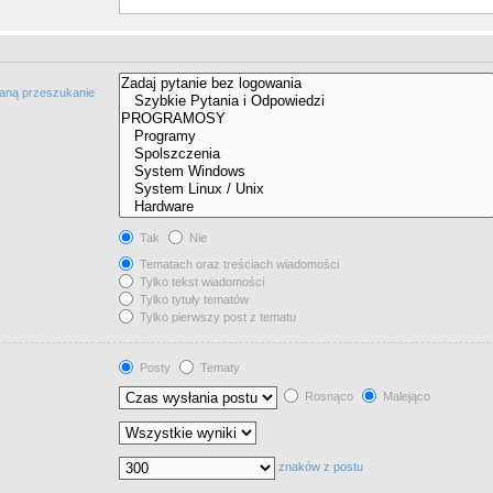
taną przeszukanie
Tak
Nie
Tematach oraz treściach wiadomości
Tylko tekst wiadomości
Tylko tytuły tematów
Tylko pierwszy post z tematu
Posty
Tematy
Rosnąco
Malejąco
znaków z postu