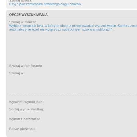
Szukaj autora:
Użyj * jako zamiennika dowolnego ciągu znaków.
OPCJE WYSZUKIWANIA
Szukaj w forach:
Wybierz forum lub fora, w których chcesz przeprowadzić wyszukiwanie. Subfora zos
automatycznie jeżeli nie wyłączysz opcji poniżej “szukaj w subforach“.
Szukaj w subforach:
Szukaj w:
Wyświetl wyniki jako:
Sortuj wyniki według:
Wyniki z ostatnich:
Pokaż pierwsze: