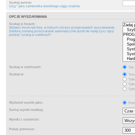
Szukaj autora:
Użyj * jako zamiennika dowolnego ciągu znaków.
OPCJE WYSZUKIWANIA
Szukaj w forach:
Wybierz forum lub fora, w których chcesz przeprowadzić wyszukiwanie.
Subfora zostaną przeszukanie automatycznie jeżeli nie wyłączysz opcji
poniżej “szukaj w subforach“.
Szukaj w subforach:
Tak
Szukaj w:
Tema
Tylk
Tylk
Tylk
Wyświetl wyniki jako:
Post
Sortuj wyniki według:
Wyniki z ostatnich:
Pokaż pierwsze: