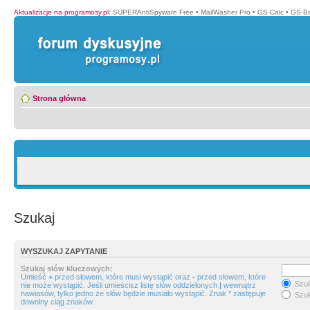
Aktualizacje na programosy.pl
:
SUPERAntiSpyware Free
•
MailWasher Pro
•
GS-Calc
•
GS-B
Strona główna
Szukaj
WYSZUKAJ ZAPYTANIE
Szukaj słów kluczowych:
Umieść
+
przed słowem, które musi wystąpić oraz
-
przed słowem, które
Szuk
nie może wystąpić. Jeśli umieścisz listę słów oddzielonych
|
wewnątrz
nawiasów, tylko jedno ze słów będzie musiało wystąpić. Znak * zastępuje
Szuk
dowolny ciąg znaków.