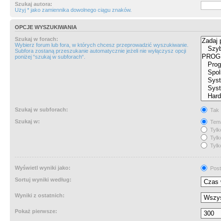
Szukaj autora:
Użyj * jako zamiennika dowolnego ciągu znaków.
OPCJE WYSZUKIWANIA
Szukaj w forach:
Wybierz forum lub fora, w których chcesz przeprowadzić wyszukiwanie.
Subfora zostaną przeszukanie automatycznie jeżeli nie wyłączysz opcji
poniżej “szukaj w subforach“.
Szukaj w subforach:
Tak
Szukaj w:
Tema
Tylk
Tylk
Tylk
Wyświetl wyniki jako:
Post
Sortuj wyniki według:
Wyniki z ostatnich:
Pokaż pierwsze: