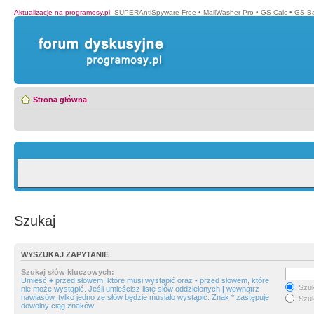
Aktualizacje na programosy.pl
:
SUPERAntiSpyware Free
•
MailWasher Pro
•
GS-Calc
•
GS-B
Strona główna
Szukaj
WYSZUKAJ ZAPYTANIE
Szukaj słów kluczowych:
Umieść
+
przed słowem, które musi wystąpić oraz
-
przed słowem, które
Szuk
nie może wystąpić. Jeśli umieścisz listę słów oddzielonych
|
wewnątrz
nawiasów, tylko jedno ze słów będzie musiało wystąpić. Znak * zastępuje
Szuk
dowolny ciąg znaków.