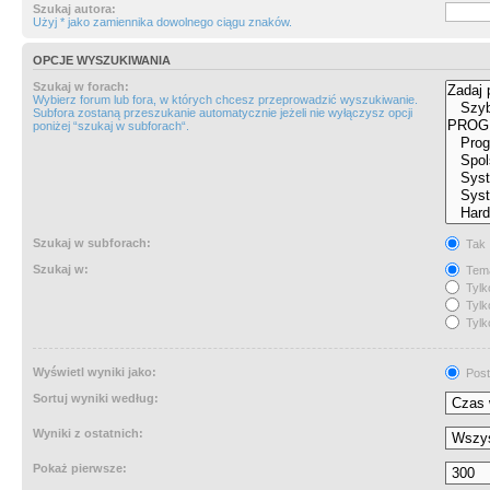
Szukaj autora:
Użyj * jako zamiennika dowolnego ciągu znaków.
OPCJE WYSZUKIWANIA
Szukaj w forach:
Wybierz forum lub fora, w których chcesz przeprowadzić wyszukiwanie.
Subfora zostaną przeszukanie automatycznie jeżeli nie wyłączysz opcji
poniżej “szukaj w subforach“.
Szukaj w subforach:
Tak
Szukaj w:
Tema
Tylk
Tylk
Tylk
Wyświetl wyniki jako:
Post
Sortuj wyniki według:
Wyniki z ostatnich:
Pokaż pierwsze: