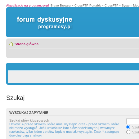
Aktualizacje na programosy.pl
:
Brave Browser
•
CrossFTP Portable
•
CrossFTP
•
System Mec
Strona główna
Szukaj
WYSZUKAJ ZAPYTANIE
Szukaj słów kluczowych:
Umieść
+
przed słowem, które musi wystąpić oraz
-
przed słowem, które
Szuk
nie może wystąpić. Jeśli umieścisz listę słów oddzielonych
|
wewnątrz
nawiasów, tylko jedno ze słów będzie musiało wystąpić. Znak * zastępuje
Szuk
dowolny ciąg znaków.