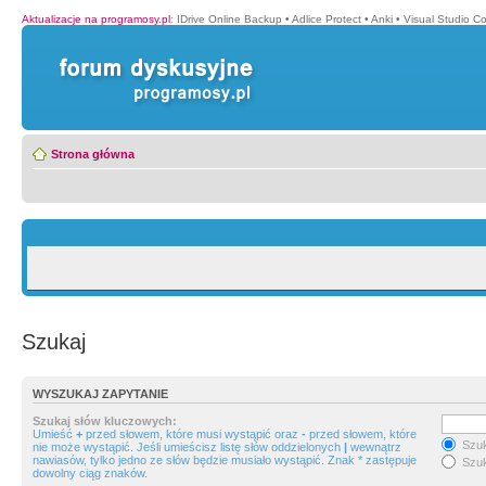
Aktualizacje na programosy.pl
:
IDrive Online Backup
•
Adlice Protect
•
Anki
•
Visual Studio C
Strona główna
Szukaj
WYSZUKAJ ZAPYTANIE
Szukaj słów kluczowych:
Umieść
+
przed słowem, które musi wystąpić oraz
-
przed słowem, które
Szuk
nie może wystąpić. Jeśli umieścisz listę słów oddzielonych
|
wewnątrz
nawiasów, tylko jedno ze słów będzie musiało wystąpić. Znak * zastępuje
Szuk
dowolny ciąg znaków.