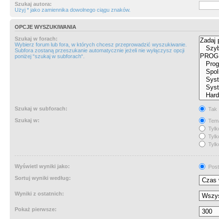
Szukaj autora:
Użyj * jako zamiennika dowolnego ciągu znaków.
OPCJE WYSZUKIWANIA
Szukaj w forach:
Wybierz forum lub fora, w których chcesz przeprowadzić wyszukiwanie.
Subfora zostaną przeszukanie automatycznie jeżeli nie wyłączysz opcji
poniżej “szukaj w subforach“.
Szukaj w subforach:
Tak
Szukaj w:
Tema
Tylk
Tylk
Tylk
Wyświetl wyniki jako:
Post
Sortuj wyniki według:
Wyniki z ostatnich:
Pokaż pierwsze: