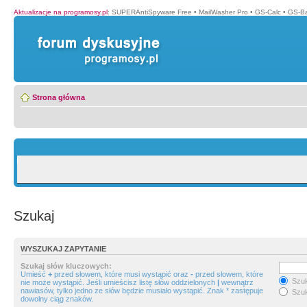
Aktualizacje na programosy.pl
:
SUPERAntiSpyware Free
•
MailWasher Pro
•
GS-Calc
•
GS-B
Strona główna
Szukaj
WYSZUKAJ ZAPYTANIE
Szukaj słów kluczowych:
Umieść
+
przed słowem, które musi wystąpić oraz
-
przed słowem, które
Szuk
nie może wystąpić. Jeśli umieścisz listę słów oddzielonych
|
wewnątrz
nawiasów, tylko jedno ze słów będzie musiało wystąpić. Znak * zastępuje
Szuk
dowolny ciąg znaków.