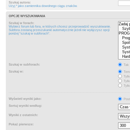
Szukaj autora:
Użyj * jako zamiennika dowolnego ciągu znaków.
OPCJE WYSZUKIWANIA
Szukaj w forach:
Wybierz forum lub fora, w których chcesz przeprowadzić wyszukiwanie.
Subfora zostaną przeszukanie automatycznie jeżeli nie wyłączysz opcji
poniżej “szukaj w subforach“.
Szukaj w subforach:
Tak
Szukaj w:
Tema
Tylk
Tylk
Tylk
Wyświetl wyniki jako:
Post
Sortuj wyniki według:
Wyniki z ostatnich:
Pokaż pierwsze: