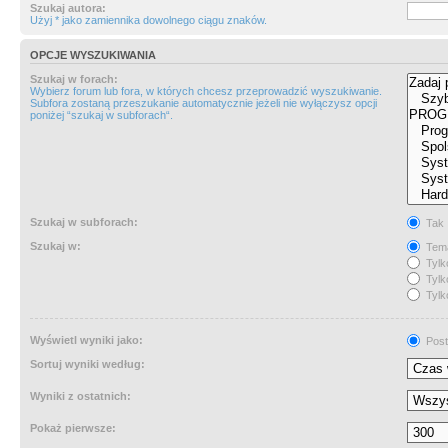
Szukaj autora:
Użyj * jako zamiennika dowolnego ciągu znaków.
OPCJE WYSZUKIWANIA
Szukaj w forach:
Wybierz forum lub fora, w których chcesz przeprowadzić wyszukiwanie.
Subfora zostaną przeszukanie automatycznie jeżeli nie wyłączysz opcji
poniżej “szukaj w subforach“.
Szukaj w subforach:
Tak
Szukaj w:
Tema
Tylk
Tylk
Tylk
Wyświetl wyniki jako:
Post
Sortuj wyniki według:
Wyniki z ostatnich:
Pokaż pierwsze: