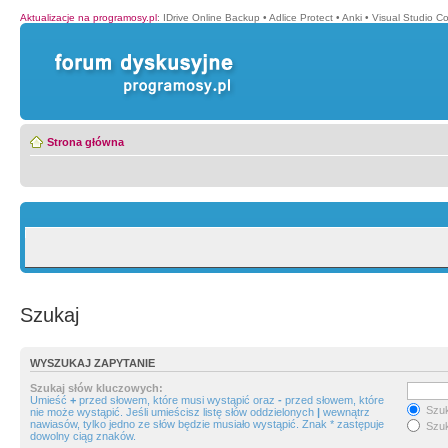
Aktualizacje na programosy.pl
:
IDrive Online Backup
•
Adlice Protect
•
Anki
•
Visual Studio C
Strona główna
Szukaj
WYSZUKAJ ZAPYTANIE
Szukaj słów kluczowych:
Umieść
+
przed słowem, które musi wystąpić oraz
-
przed słowem, które
Szuk
nie może wystąpić. Jeśli umieścisz listę słów oddzielonych
|
wewnątrz
nawiasów, tylko jedno ze słów będzie musiało wystąpić. Znak * zastępuje
Szuk
dowolny ciąg znaków.