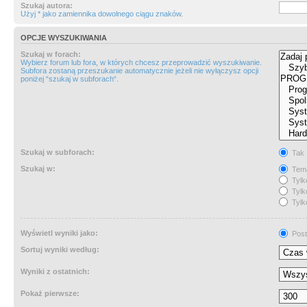
Szukaj autora:
Użyj * jako zamiennika dowolnego ciągu znaków.
OPCJE WYSZUKIWANIA
Szukaj w forach:
Wybierz forum lub fora, w których chcesz przeprowadzić wyszukiwanie.
Subfora zostaną przeszukanie automatycznie jeżeli nie wyłączysz opcji
poniżej “szukaj w subforach“.
Szukaj w subforach:
Tak
Szukaj w:
Tema
Tylk
Tylk
Tylk
Wyświetl wyniki jako:
Post
Sortuj wyniki według:
Wyniki z ostatnich:
Pokaż pierwsze: