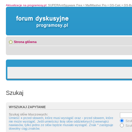
Aktualizacje na programosy.pl
:
SUPERAntiSpyware Free
•
MailWasher Pro
•
GS-Calc
•
GS-B
Strona główna
Szukaj
WYSZUKAJ ZAPYTANIE
Szukaj słów kluczowych:
Umieść
+
przed słowem, które musi wystąpić oraz
-
przed słowem, które
Szuk
nie może wystąpić. Jeśli umieścisz listę słów oddzielonych
|
wewnątrz
nawiasów, tylko jedno ze słów będzie musiało wystąpić. Znak * zastępuje
Szuk
dowolny ciąg znaków.