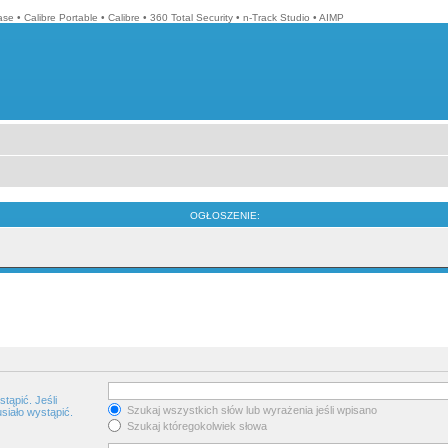
ase
•
Calibre Portable
•
Calibre
•
360 Total Security
•
n-Track Studio
•
AIMP
OGŁOSZENIE:
tąpić. Jeśli
Szukaj wszystkich słów lub wyrażenia jeśli wpisano
siało wystąpić.
Szukaj któregokolwiek słowa