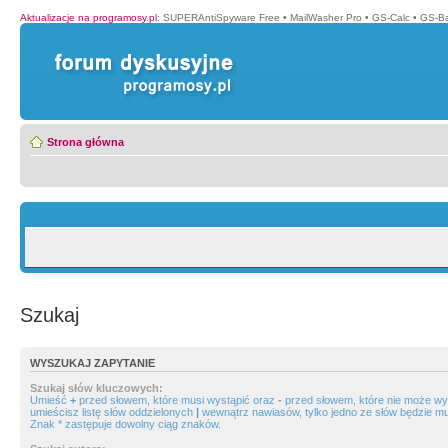
Aktualizacje na programosy.pl
:
SUPERAntiSpyware Free
•
MailWasher Pro
•
GS-Calc
•
GS-B
Strona główna
Szukaj
WYSZUKAJ ZAPYTANIE
Szukaj słów kluczowych:
Umieść
+
przed słowem, które musi wystąpić oraz
-
przed słowem, które nie może wys
umieścisz listę słów oddzielonych
|
wewnątrz nawiasów, tylko jedno ze słów będzie mu
Znak * zastępuje dowolny ciąg znaków.