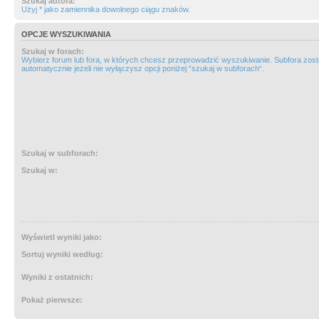
Szukaj autora:
Użyj * jako zamiennika dowolnego ciągu znaków.
OPCJE WYSZUKIWANIA
Szukaj w forach:
Wybierz forum lub fora, w których chcesz przeprowadzić wyszukiwanie. Subfora zos
automatycznie jeżeli nie wyłączysz opcji poniżej “szukaj w subforach“.
Szukaj w subforach:
Szukaj w:
Wyświetl wyniki jako:
Sortuj wyniki według:
Wyniki z ostatnich:
Pokaż pierwsze: