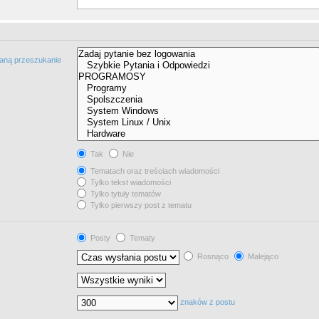
taną przeszukanie
Tak
Nie
Tematach oraz treściach wiadomości
Tylko tekst wiadomości
Tylko tytuły tematów
Tylko pierwszy post z tematu
Posty
Tematy
Rosnąco
Malejąco
znaków z postu