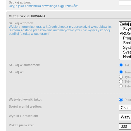
Szukaj autora:
Użyj * jako zamiennika dowolnego ciągu znaków.
OPCJE WYSZUKIWANIA
Szukaj w forach:
Wybierz forum lub fora, w których chcesz przeprowadzić wyszukiwanie.
Subfora zostaną przeszukanie automatycznie jeżeli nie wyłączysz opcji
poniżej “szukaj w subforach“.
Szukaj w subforach:
Tak
Szukaj w:
Tema
Tylk
Tylk
Tylk
Wyświetl wyniki jako:
Post
Sortuj wyniki według:
Wyniki z ostatnich:
Pokaż pierwsze: