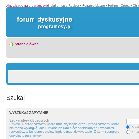
Aktualizacje na programosy.pl
:
Light Image Resizer
•
Rename Master
•
Helium
•
Opera
•
Chr
Strona główna
Szukaj
WYSZUKAJ ZAPYTANIE
Szukaj słów kluczowych:
Umieść
+
przed słowem, które musi wystąpić oraz
-
przed słowem, które
Szuk
nie może wystąpić. Jeśli umieścisz listę słów oddzielonych
|
wewnątrz
nawiasów, tylko jedno ze słów będzie musiało wystąpić. Znak * zastępuje
Szuk
dowolny ciąg znaków.