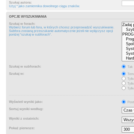
Szukaj autora:
Użyj * jako zamiennika dowolnego ciągu znaków.
OPCJE WYSZUKIWANIA
Szukaj w forach:
Wybierz forum lub fora, w których chcesz przeprowadzić wyszukiwanie.
Subfora zostaną przeszukanie automatycznie jeżeli nie wyłączysz opcji
poniżej “szukaj w subforach“.
Szukaj w subforach:
Tak
Szukaj w:
Tema
Tylk
Tylk
Tylk
Wyświetl wyniki jako:
Post
Sortuj wyniki według:
Wyniki z ostatnich:
Pokaż pierwsze: