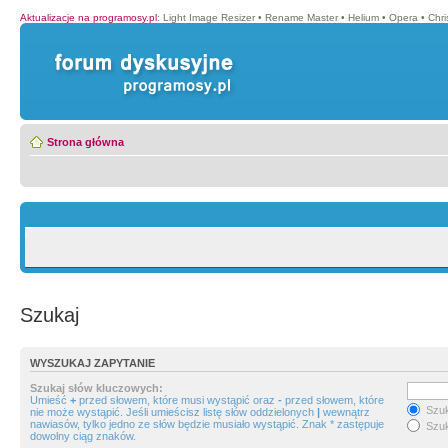
Aktualizacje na programosy.pl
:
Light Image Resizer
•
Rename Master
•
Helium
•
Opera
•
Chr
Strona główna
Szukaj
WYSZUKAJ ZAPYTANIE
Szukaj słów kluczowych:
Umieść
+
przed słowem, które musi wystąpić oraz
-
przed słowem, które
Szuk
nie może wystąpić. Jeśli umieścisz listę słów oddzielonych
|
wewnątrz
nawiasów, tylko jedno ze słów będzie musiało wystąpić. Znak * zastępuje
Szuk
dowolny ciąg znaków.