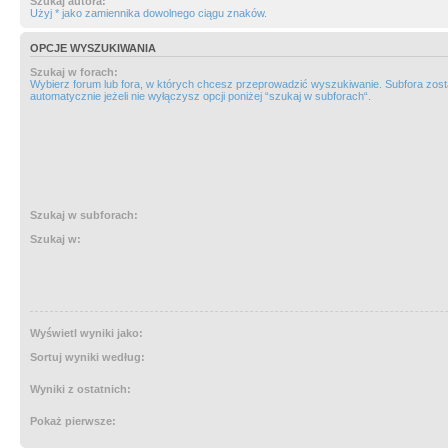
Szukaj autora:
Użyj * jako zamiennika dowolnego ciągu znaków.
OPCJE WYSZUKIWANIA
Szukaj w forach:
Wybierz forum lub fora, w których chcesz przeprowadzić wyszukiwanie. Subfora zos
automatycznie jeżeli nie wyłączysz opcji poniżej “szukaj w subforach“.
Szukaj w subforach:
Szukaj w:
Wyświetl wyniki jako:
Sortuj wyniki według:
Wyniki z ostatnich:
Pokaż pierwsze: