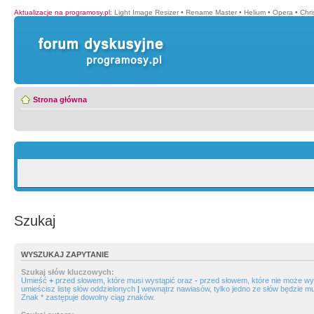
Aktualizacje na programosy.pl
:
Light Image Resizer
•
Rename Master
•
Helium
•
Opera
•
Chr
Strona główna
Szukaj
WYSZUKAJ ZAPYTANIE
Szukaj słów kluczowych:
Umieść
+
przed słowem, które musi wystąpić oraz
-
przed słowem, które nie może wys
umieścisz listę słów oddzielonych
|
wewnątrz nawiasów, tylko jedno ze słów będzie mu
Znak * zastępuje dowolny ciąg znaków.