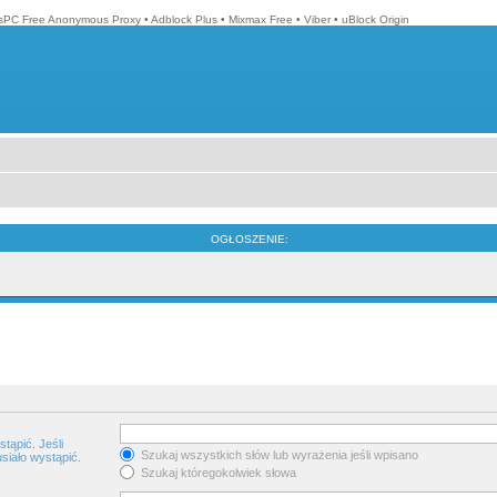
isPC Free Anonymous Proxy
•
Adblock Plus
•
Mixmax Free
•
Viber
•
uBlock Origin
OGŁOSZENIE:
tąpić. Jeśli
Szukaj wszystkich słów lub wyrażenia jeśli wpisano
siało wystąpić.
Szukaj któregokolwiek słowa