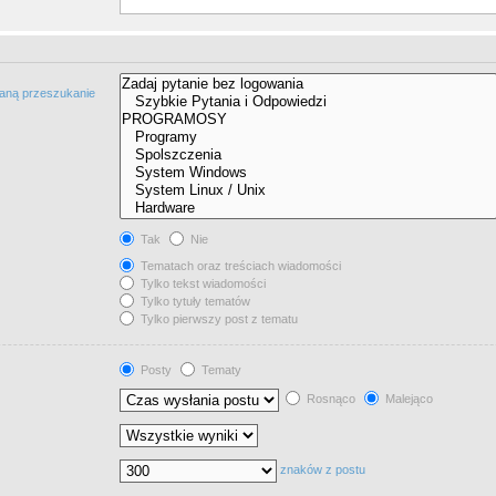
taną przeszukanie
Tak
Nie
Tematach oraz treściach wiadomości
Tylko tekst wiadomości
Tylko tytuły tematów
Tylko pierwszy post z tematu
Posty
Tematy
Rosnąco
Malejąco
znaków z postu