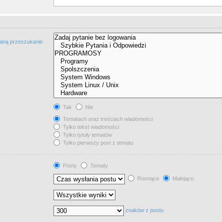
taną przeszukanie
Tak
Nie
Tematach oraz treściach wiadomości
Tylko tekst wiadomości
Tylko tytuły tematów
Tylko pierwszy post z tematu
Posty
Tematy
Rosnąco
Malejąco
znaków z postu