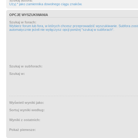
Szukaj autora:
Użyj * jako zamiennika dowolnego ciągu znaków.
OPCJE WYSZUKIWANIA
Szukaj w forach:
Wybierz forum lub fora, w których chcesz przeprowadzić wyszukiwanie. Subfora zos
automatycznie jeżeli nie wyłączysz opcji poniżej “szukaj w subforach“.
Szukaj w subforach:
Szukaj w:
Wyświetl wyniki jako:
Sortuj wyniki według:
Wyniki z ostatnich:
Pokaż pierwsze: