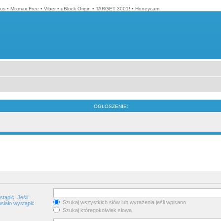
lus
•
Mixmax Free
•
Viber
•
uBlock Origin
•
TARGET 3001!
•
Honeycam
OGŁOSZENIE:
tąpić. Jeśli
Szukaj wszystkich słów lub wyrażenia jeśli wpisano
siało wystąpić.
Szukaj któregokolwiek słowa