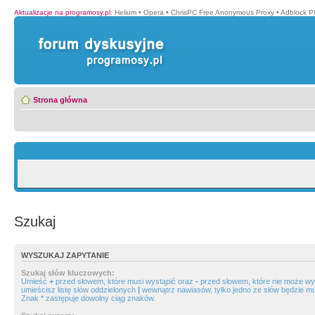
Aktualizacje na programosy.pl
:
Helium
•
Opera
•
ChrisPC Free Anonymous Proxy
•
Adblock P
Strona główna
Szukaj
WYSZUKAJ ZAPYTANIE
Szukaj słów kluczowych:
Umieść
+
przed słowem, które musi wystąpić oraz
-
przed słowem, które nie może wys
umieścisz listę słów oddzielonych
|
wewnątrz nawiasów, tylko jedno ze słów będzie mu
Znak * zastępuje dowolny ciąg znaków.