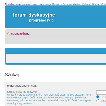
Aktualizacje na programosy.pl
:
Light Image Resizer
•
Rename Master
•
Helium
•
Opera
•
Chr
Strona główna
Szukaj
WYSZUKAJ ZAPYTANIE
Szukaj słów kluczowych:
Umieść
+
przed słowem, które musi wystąpić oraz
-
przed słowem, które
Szuk
nie może wystąpić. Jeśli umieścisz listę słów oddzielonych
|
wewnątrz
nawiasów, tylko jedno ze słów będzie musiało wystąpić. Znak * zastępuje
Szuk
dowolny ciąg znaków.