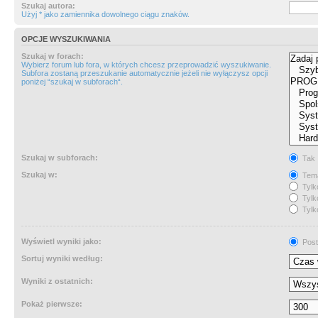
Szukaj autora:
Użyj * jako zamiennika dowolnego ciągu znaków.
OPCJE WYSZUKIWANIA
Szukaj w forach:
Wybierz forum lub fora, w których chcesz przeprowadzić wyszukiwanie.
Subfora zostaną przeszukanie automatycznie jeżeli nie wyłączysz opcji
poniżej “szukaj w subforach“.
Szukaj w subforach:
Tak
Szukaj w:
Tema
Tylk
Tylk
Tylk
Wyświetl wyniki jako:
Post
Sortuj wyniki według:
Wyniki z ostatnich:
Pokaż pierwsze: