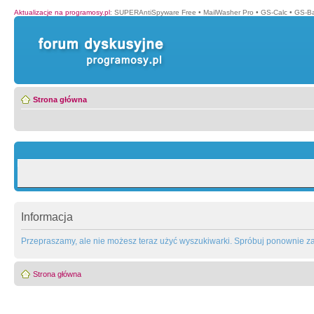
Aktualizacje na programosy.pl
:
SUPERAntiSpyware Free
•
MailWasher Pro
•
GS-Calc
•
GS-B
Strona główna
Informacja
Przepraszamy, ale nie możesz teraz użyć wyszukiwarki. Spróbuj ponownie za 
Strona główna