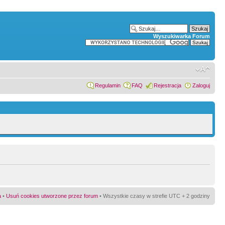
Wyszukiwarka Forum
Regulamin
FAQ
Rejestracja
Zaloguj
a
•
Usuń cookies utworzone przez forum
• Wszystkie czasy w strefie UTC + 2 godziny