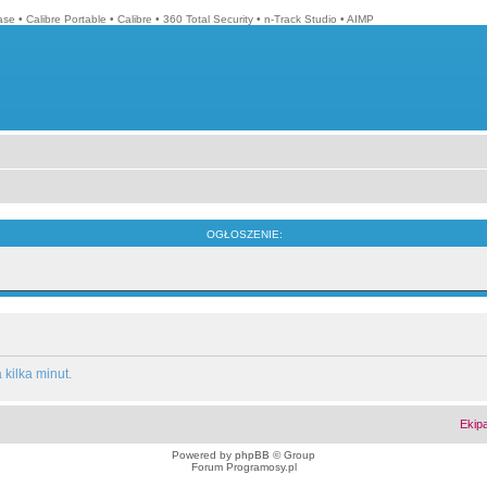
ase
•
Calibre Portable
•
Calibre
•
360 Total Security
•
n-Track Studio
•
AIMP
OGŁOSZENIE:
kilka minut.
Ekip
Powered by
phpBB
© Group
Forum Programosy.pl