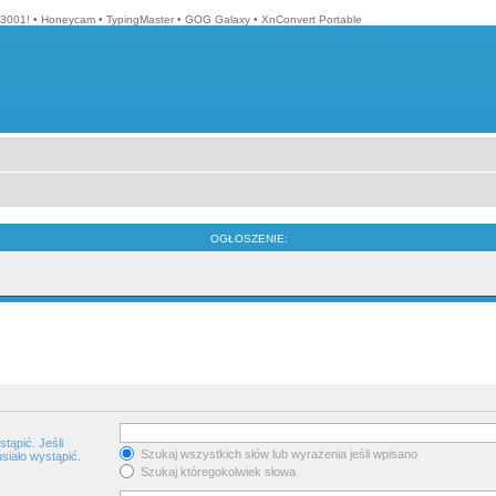
3001!
•
Honeycam
•
TypingMaster
•
GOG Galaxy
•
XnConvert Portable
OGŁOSZENIE:
tąpić. Jeśli
Szukaj wszystkich słów lub wyrażenia jeśli wpisano
siało wystąpić.
Szukaj któregokolwiek słowa