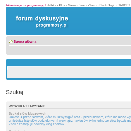
Aktualizacje na programosy.pl
:
Adblock Plus
•
Mixmax Free
•
Viber
•
uBlock Origin
•
TARGET 
Strona główna
Szukaj
WYSZUKAJ ZAPYTANIE
Szukaj słów kluczowych:
Umieść
+
przed słowem, które musi wystąpić oraz
-
przed słowem, które nie może wys
umieścisz listę słów oddzielonych
|
wewnątrz nawiasów, tylko jedno ze słów będzie mu
Znak * zastępuje dowolny ciąg znaków.