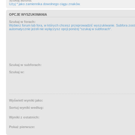
Szukaj autora:
Użyj * jako zamiennika dowolnego ciągu znaków.
OPCJE WYSZUKIWANIA
Szukaj w forach:
Wybierz forum lub fora, w których chcesz przeprowadzić wyszukiwanie. Subfora zos
automatycznie jeżeli nie wyłączysz opcji poniżej “szukaj w subforach“.
Szukaj w subforach:
Szukaj w:
Wyświetl wyniki jako:
Sortuj wyniki według:
Wyniki z ostatnich:
Pokaż pierwsze: