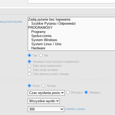
taną przeszukanie
Tak
Nie
Tematach oraz treściach wiadomości
Tylko tekst wiadomości
Tylko tytuły tematów
Tylko pierwszy post z tematu
Posty
Tematy
Rosnąco
Malejąco
znaków z postu