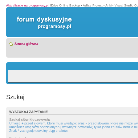
Aktualizacje na programosy.pl
:
IDrive Online Backup
•
Adlice Protect
•
Anki
•
Visual Studio C
Strona główna
Szukaj
WYSZUKAJ ZAPYTANIE
Szukaj słów kluczowych:
Umieść
+
przed słowem, które musi wystąpić oraz
-
przed słowem, które nie może wys
umieścisz listę słów oddzielonych
|
wewnątrz nawiasów, tylko jedno ze słów będzie mu
Znak * zastępuje dowolny ciąg znaków.