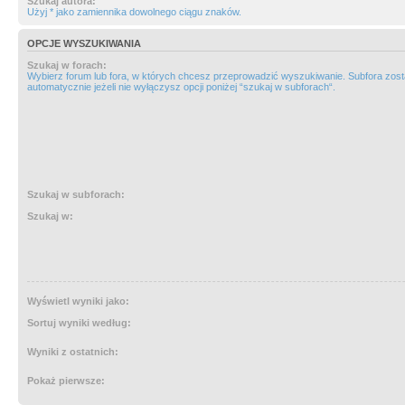
Szukaj autora:
Użyj * jako zamiennika dowolnego ciągu znaków.
OPCJE WYSZUKIWANIA
Szukaj w forach:
Wybierz forum lub fora, w których chcesz przeprowadzić wyszukiwanie. Subfora zos
automatycznie jeżeli nie wyłączysz opcji poniżej “szukaj w subforach“.
Szukaj w subforach:
Szukaj w:
Wyświetl wyniki jako:
Sortuj wyniki według:
Wyniki z ostatnich:
Pokaż pierwsze: