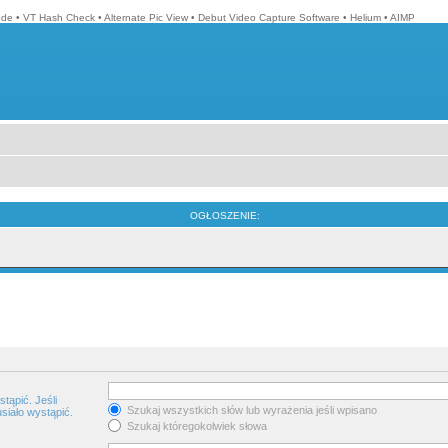
ode
•
VT Hash Check
•
Alternate Pic View
•
Debut Video Capture Software
•
Helium
•
AIMP
OGŁOSZENIE:
tąpić. Jeśli
Szukaj wszystkich słów lub wyrażenia jeśli wpisano
siało wystąpić.
Szukaj któregokolwiek słowa