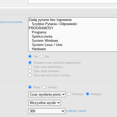
taną przeszukanie
Tak
Nie
Tematach oraz treściach wiadomości
Tylko tekst wiadomości
Tylko tytuły tematów
Tylko pierwszy post z tematu
Posty
Tematy
Rosnąco
Malejąco
znaków z postu