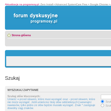
Aktualizacje na programosy.pl
:
Zero Install
•
Advanced SystemCare Free
•
Google Chrome
•
Strona główna
Szukaj
WYSZUKAJ ZAPYTANIE
Szukaj słów kluczowych:
Umieść
+
przed słowem, które musi wystąpić oraz
-
przed słowem, które
Szuk
nie może wystąpić. Jeśli umieścisz listę słów oddzielonych
|
wewnątrz
nawiasów, tylko jedno ze słów będzie musiało wystąpić. Znak * zastępuje
Szuk
dowolny ciąg znaków.