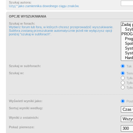
Szukaj autora:
Użyj * jako zamiennika dowolnego ciągu znaków.
OPCJE WYSZUKIWANIA
Szukaj w forach:
Wybierz forum lub fora, w których chcesz przeprowadzić wyszukiwanie.
Subfora zostaną przeszukanie automatycznie jeżeli nie wyłączysz opcji
poniżej “szukaj w subforach“.
Szukaj w subforach:
Tak
Szukaj w:
Tema
Tylk
Tylk
Tylk
Wyświetl wyniki jako:
Post
Sortuj wyniki według:
Wyniki z ostatnich:
Pokaż pierwsze: