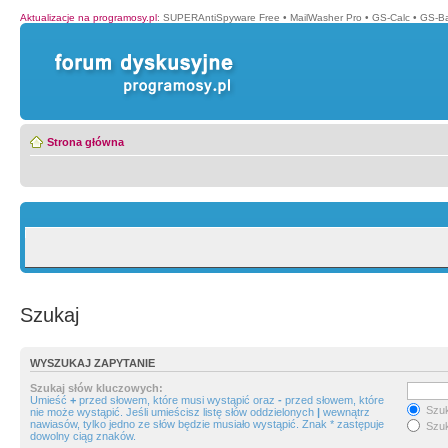
Aktualizacje na programosy.pl
:
SUPERAntiSpyware Free
•
MailWasher Pro
•
GS-Calc
•
GS-B
Strona główna
Szukaj
WYSZUKAJ ZAPYTANIE
Szukaj słów kluczowych:
Umieść
+
przed słowem, które musi wystąpić oraz
-
przed słowem, które
Szuk
nie może wystąpić. Jeśli umieścisz listę słów oddzielonych
|
wewnątrz
nawiasów, tylko jedno ze słów będzie musiało wystąpić. Znak * zastępuje
Szuk
dowolny ciąg znaków.