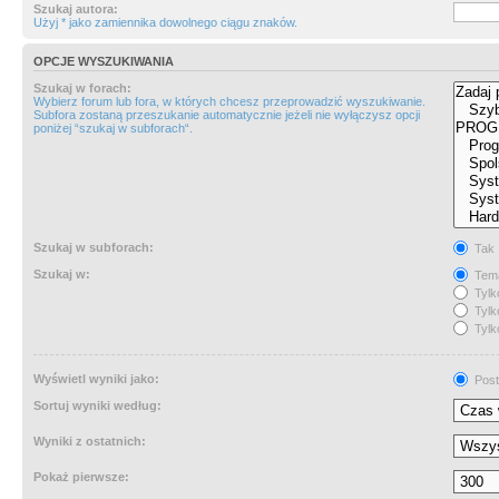
Szukaj autora:
Użyj * jako zamiennika dowolnego ciągu znaków.
OPCJE WYSZUKIWANIA
Szukaj w forach:
Wybierz forum lub fora, w których chcesz przeprowadzić wyszukiwanie.
Subfora zostaną przeszukanie automatycznie jeżeli nie wyłączysz opcji
poniżej “szukaj w subforach“.
Szukaj w subforach:
Tak
Szukaj w:
Tema
Tylk
Tylk
Tylk
Wyświetl wyniki jako:
Post
Sortuj wyniki według:
Wyniki z ostatnich:
Pokaż pierwsze: