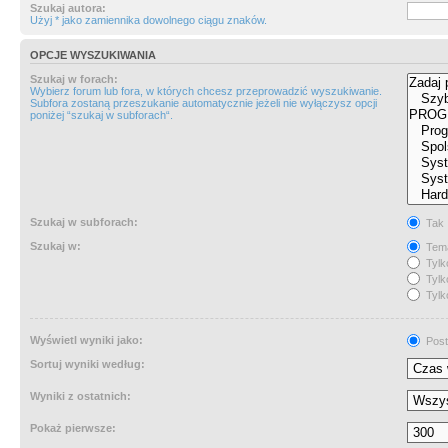
Szukaj autora:
Użyj * jako zamiennika dowolnego ciągu znaków.
OPCJE WYSZUKIWANIA
Szukaj w forach:
Wybierz forum lub fora, w których chcesz przeprowadzić wyszukiwanie.
Subfora zostaną przeszukanie automatycznie jeżeli nie wyłączysz opcji
poniżej “szukaj w subforach“.
Szukaj w subforach:
Tak
Szukaj w:
Tema
Tylk
Tylk
Tylk
Wyświetl wyniki jako:
Post
Sortuj wyniki według:
Wyniki z ostatnich:
Pokaż pierwsze: