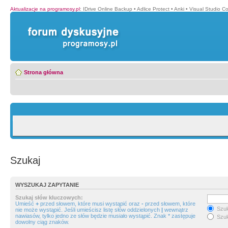
Aktualizacje na programosy.pl
:
IDrive Online Backup
•
Adlice Protect
•
Anki
•
Visual Studio C
Strona główna
Szukaj
WYSZUKAJ ZAPYTANIE
Szukaj słów kluczowych:
Umieść
+
przed słowem, które musi wystąpić oraz
-
przed słowem, które
Szuk
nie może wystąpić. Jeśli umieścisz listę słów oddzielonych
|
wewnątrz
nawiasów, tylko jedno ze słów będzie musiało wystąpić. Znak * zastępuje
Szuk
dowolny ciąg znaków.