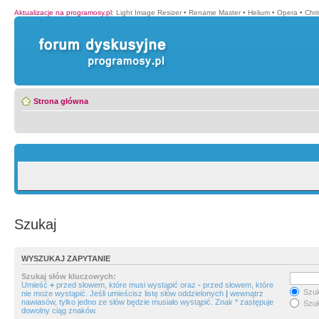
Aktualizacje na programosy.pl
:
Light Image Resizer
•
Rename Master
•
Helium
•
Opera
•
Chr
Strona główna
Szukaj
WYSZUKAJ ZAPYTANIE
Szukaj słów kluczowych:
Umieść
+
przed słowem, które musi wystąpić oraz
-
przed słowem, które
Szuk
nie może wystąpić. Jeśli umieścisz listę słów oddzielonych
|
wewnątrz
nawiasów, tylko jedno ze słów będzie musiało wystąpić. Znak * zastępuje
Szuk
dowolny ciąg znaków.