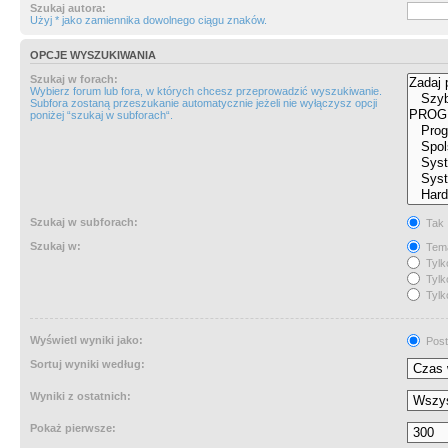
Szukaj autora:
Użyj * jako zamiennika dowolnego ciągu znaków.
OPCJE WYSZUKIWANIA
Szukaj w forach:
Wybierz forum lub fora, w których chcesz przeprowadzić wyszukiwanie.
Subfora zostaną przeszukanie automatycznie jeżeli nie wyłączysz opcji
poniżej “szukaj w subforach“.
Szukaj w subforach:
Tak
Szukaj w:
Tema
Tylk
Tylk
Tylk
Wyświetl wyniki jako:
Post
Sortuj wyniki według:
Wyniki z ostatnich:
Pokaż pierwsze: