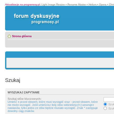
Aktualizacje na programosy.pl
:
Light Image Resizer
•
Rename Master
•
Helium
•
Opera
•
Chr
Strona główna
Szukaj
WYSZUKAJ ZAPYTANIE
Szukaj słów kluczowych:
Umieść
+
przed słowem, które musi wystąpić oraz
-
przed słowem, które
Szuk
nie może wystąpić. Jeśli umieścisz listę słów oddzielonych
|
wewnątrz
nawiasów, tylko jedno ze słów będzie musiało wystąpić. Znak * zastępuje
Szuk
dowolny ciąg znaków.