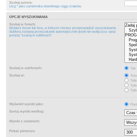
Szukaj autora:
Użyj * jako zamiennika dowolnego ciągu znaków.
OPCJE WYSZUKIWANIA
Szukaj w forach:
Wybierz forum lub fora, w których chcesz przeprowadzić wyszukiwanie.
Subfora zostaną przeszukanie automatycznie jeżeli nie wyłączysz opcji
poniżej “szukaj w subforach“.
Szukaj w subforach:
Tak
Szukaj w:
Tema
Tylk
Tylk
Tylk
Wyświetl wyniki jako:
Post
Sortuj wyniki według:
Wyniki z ostatnich:
Pokaż pierwsze: