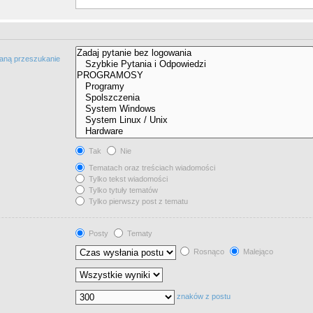
taną przeszukanie
Tak
Nie
Tematach oraz treściach wiadomości
Tylko tekst wiadomości
Tylko tytuły tematów
Tylko pierwszy post z tematu
Posty
Tematy
Rosnąco
Malejąco
znaków z postu