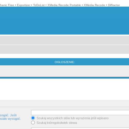
hanic Free
•
Exportizer
•
ToDoList
•
XMedia Recode Portable
•
XMedia Recode
•
Diffractor
OGŁOSZENIE:
tąpić. Jeśli
Szukaj wszystkich słów lub wyrażenia jeśli wpisano
siało wystąpić.
Szukaj któregokolwiek słowa