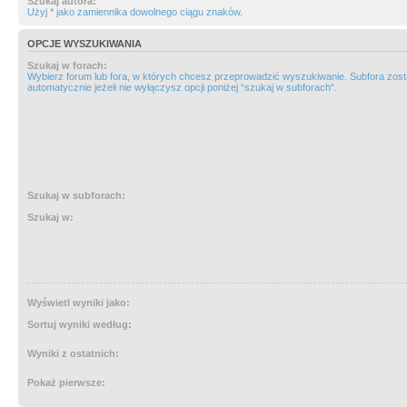
Szukaj autora:
Użyj * jako zamiennika dowolnego ciągu znaków.
OPCJE WYSZUKIWANIA
Szukaj w forach:
Wybierz forum lub fora, w których chcesz przeprowadzić wyszukiwanie. Subfora zos
automatycznie jeżeli nie wyłączysz opcji poniżej “szukaj w subforach“.
Szukaj w subforach:
Szukaj w:
Wyświetl wyniki jako:
Sortuj wyniki według:
Wyniki z ostatnich:
Pokaż pierwsze: