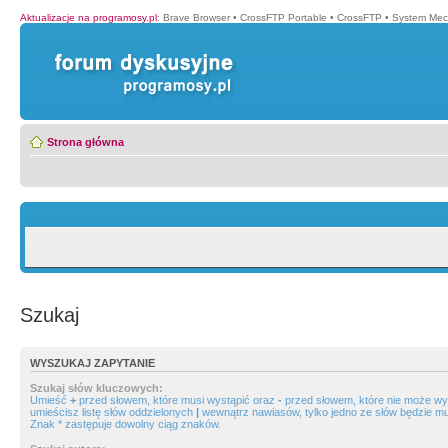
Aktualizacje na programosy.pl
:
Brave Browser
•
CrossFTP Portable
•
CrossFTP
•
System Mec
Strona główna
Szukaj
WYSZUKAJ ZAPYTANIE
Szukaj słów kluczowych:
Umieść
+
przed słowem, które musi wystąpić oraz
-
przed słowem, które nie może wys
umieścisz listę słów oddzielonych
|
wewnątrz nawiasów, tylko jedno ze słów będzie mu
Znak * zastępuje dowolny ciąg znaków.