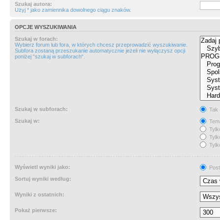
Szukaj autora:
Użyj * jako zamiennika dowolnego ciągu znaków.
OPCJE WYSZUKIWANIA
Szukaj w forach:
Wybierz forum lub fora, w których chcesz przeprowadzić wyszukiwanie.
Subfora zostaną przeszukanie automatycznie jeżeli nie wyłączysz opcji
poniżej “szukaj w subforach“.
Szukaj w subforach:
Tak
Szukaj w:
Tema
Tylk
Tylk
Tylk
Wyświetl wyniki jako:
Post
Sortuj wyniki według:
Wyniki z ostatnich:
Pokaż pierwsze: