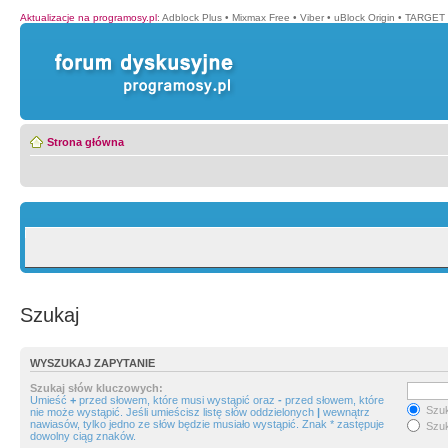
Aktualizacje na programosy.pl
:
Adblock Plus
•
Mixmax Free
•
Viber
•
uBlock Origin
•
TARGET 
Strona główna
Szukaj
WYSZUKAJ ZAPYTANIE
Szukaj słów kluczowych:
Umieść
+
przed słowem, które musi wystąpić oraz
-
przed słowem, które
Szuk
nie może wystąpić. Jeśli umieścisz listę słów oddzielonych
|
wewnątrz
nawiasów, tylko jedno ze słów będzie musiało wystąpić. Znak * zastępuje
Szuk
dowolny ciąg znaków.