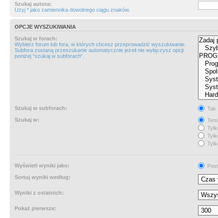
Szukaj autora:
Użyj * jako zamiennika dowolnego ciągu znaków.
OPCJE WYSZUKIWANIA
Szukaj w forach:
Wybierz forum lub fora, w których chcesz przeprowadzić wyszukiwanie.
Subfora zostaną przeszukanie automatycznie jeżeli nie wyłączysz opcji
poniżej “szukaj w subforach“.
Szukaj w subforach:
Tak
Szukaj w:
Tema
Tylk
Tylk
Tylk
Wyświetl wyniki jako:
Post
Sortuj wyniki według:
Wyniki z ostatnich:
Pokaż pierwsze: